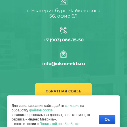
г. Екатеринбург, Чайковского
56, офис 6/1
+7 (903) 086-15-50
info@okno-ekb.ru
ОБРАТНАЯ СВЯЗЬ
Для использования сайта дайте
согласие
на
обработку
файлов cookie
и ваших персональных данных, в т.ч. с помощью
Ок
сервиса «Яндекс Метрика»,
в соответствии с
Политикой по обработке